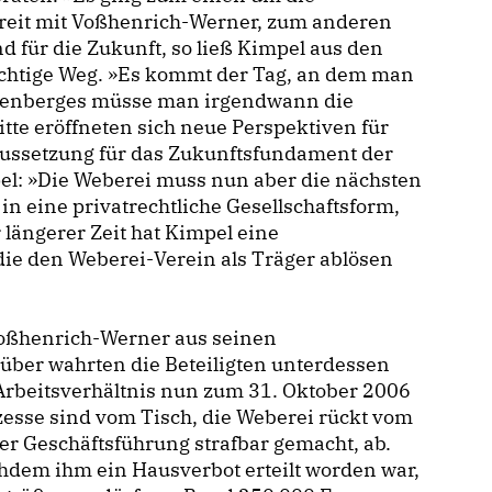
reit mit Voßhenrich-Werner, zum anderen
d für die Zukunft, so ließ Kimpel aus den
ichtige Weg. »Es kommt der Tag, an dem man
denberges müsse man irgendwann die
itte eröffneten sich neue Perspektiven für
raussetzung für das Zukunftsfundament der
pel: »Die Weberei muss nun aber die nächsten
in eine privatrechtliche Gesellschaftsform,
 längerer Zeit hat Kimpel eine
ie den Weberei-Verein als Träger ablösen
Voßhenrich-Werner aus seinen
ber wahrten die Beteiligten unterdessen
 Arbeitsverhältnis nun zum 31. Oktober 2006
esse sind vom Tisch, die Weberei rückt vom
er Geschäftsführung strafbar gemacht, ab.
hdem ihm ein Hausverbot erteilt worden war,