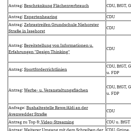
Antrag:
Beschränkung Flächenverbrauch
CDU, BfGT, 
Antrag:
Expertenhearing
CDU
Antrag:
Zebrastreifen Grundschule Niehorster
CDU
Straße in Issehorst
Antrag:
Bereitstellung von Informationen u.
CDU
Erfahrungen "Design Thinking"
CDU, BfGT, 
Antrag:
Sportförderrichtlinien
u. FDP
CDU, BfGT, 
Antrag:
Werbe- u. Veranstaltungsflächen
u. FDP
Anfrage:
Bushaltestelle Rewe/Aldi an der
CDU
Avenwedder Straße
Antrag zu Top 8:
Video-Streaming
CDU u. BfGT
Antrag:
Weiterer Umgang mit dem Schreiben der
CDU, Grüne,