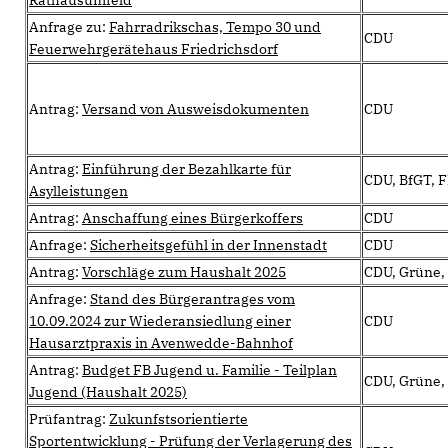
Rathausumfeld
Anfrage zu:
Fahrradrikschas, Tempo 30 und
CDU
Feuerwehrgerätehaus Friedrichsdorf
Antrag:
Versand von Ausweisdokumenten
CDU
Antrag:
Einführung der Bezahlkarte für
CDU, BfGT, 
Asylleistungen
Antrag:
Anschaffung eines Bürgerkoffers
CDU
Anfrage:
Sicherheitsgefühl in der Innenstadt
CDU
Antrag:
Vorschläge zum Haushalt 2025
CDU, Grüne,
Anfrage:
Stand des Bürgerantrages vom
10.09.2024 zur Wiederansiedlung einer
CDU
Hausarztpraxis in Avenwedde-Bahnhof
Antrag:
Budget FB Jugend u. Familie - Teilplan
CDU, Grüne,
Jugend (Haushalt 2025)
Prüfantrag:
Zukunfstsorientierte
Sportentwicklung - Prüfung der Verlagerung des