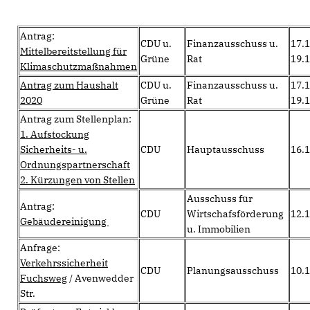
Antrag:
CDU u.
Finanzausschuss u.
17.
Mittelbereitstellung für
Grüne
Rat
19.
Klimaschutzmaßnahmen
Antrag zum Haushalt
CDU u.
Finanzausschuss u.
17.
2020
Grüne
Rat
19.
Antrag zum Stellenplan:
1. Aufstockung
Sicherheits- u.
CDU
Hauptausschuss
16.
Ordnungspartnerschaft
2. Kürzungen von Stellen
Ausschuss für
Antrag:
CDU
Wirtschafsförderung
12.
Gebäudereinigung
u. Immobilien
Anfrage:
Verkehrssicherheit
CDU
Planungsausschuss
10.1
Fuchsweg
/ Avenwedder
Str.