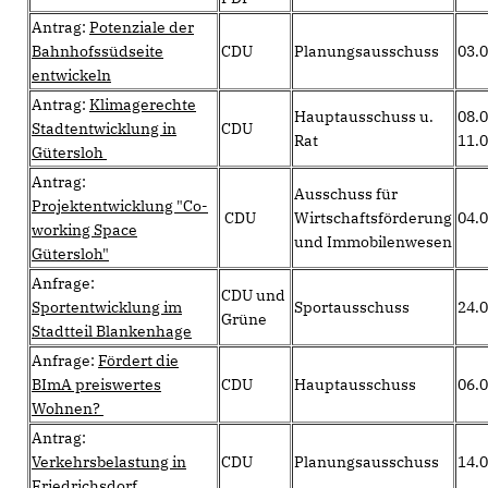
Antrag:
Potenziale der
Bahnhofssüdseite
CDU
Planungsausschuss
03.
entwickeln
Antrag:
Klimagerechte
Hauptausschuss u.
08.0
Stadtentwicklung in
CDU
Rat
11.
Gütersloh
Antrag:
Ausschuss für
Projektentwicklung "Co-
CDU
Wirtschaftsförderung
04.
working Space
und Immobilenwesen
Gütersloh"
Anfrage:
CDU und
Sportentwicklung im
Sportausschuss
24.
Grüne
Stadtteil Blankenhage
Anfrage:
Fördert die
BImA preiswertes
CDU
Hauptausschuss
06.
Wohnen?
Antrag:
Verkehrsbelastung in
CDU
Planungsausschuss
14.
Friedrichsdorf