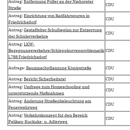
Antrag:
Entfernung Poller an der Niehorster
CDU
Straße
Antrag:
Einrichtung von Radfahrspuren in
CDU
Friedrichsdorf
Antrag:
Gestaffelter Schulbeginn zur Entzerrung
CDU
der Schülerverkehre
Antrag:
LKW-
Begegnungsverkehre/Schleppkurvenproblematik
CDU
L788 Friedrichsdorf
Anfrage:
Baumnachpflanzung Königstraße
CDU
Antrag:
Bericht Sicherheitsrat
CDU
Antrag:
Umfrage zum Homeschooling und
CDU
unterstützende Maßnahmen
Antrag:
Änderung Straßenbeleuchtung am
CDU
Feuerwehrweg
Antrag:
Verkehrskonzept für den Bereich
CDU
Pelikan-Kuckuks- u. Adlerweg