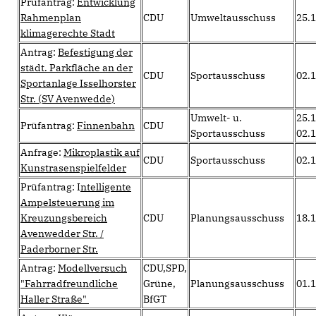
Prüfantrag:
Entwicklung
Rahmenplan
CDU
Umweltausschuss
25.
klimagerechte Stadt
Antrag:
Befestigung der
städt. Parkfläche an der
CDU
Sportausschuss
02.
Sportanlage Isselhorster
Str. (SV Avenwedde)
Umwelt- u.
25.1
Prüfantrag:
Finnenbahn
CDU
Sportausschuss
02.
Anfrage:
Mikroplastik auf
CDU
Sportausschuss
02.
Kunstrasenspielfelder
Prüfantrag: I
ntelligente
Ampelsteuerung im
Kreuzungsbereich
CDU
Planungsausschuss
18.
Avenwedder Str. /
Paderborner Str.
Antrag:
Modellversuch
CDU,SPD,
"Fahrradfreundliche
Grüne,
Planungsausschuss
01.
Haller Straße"
BfGT