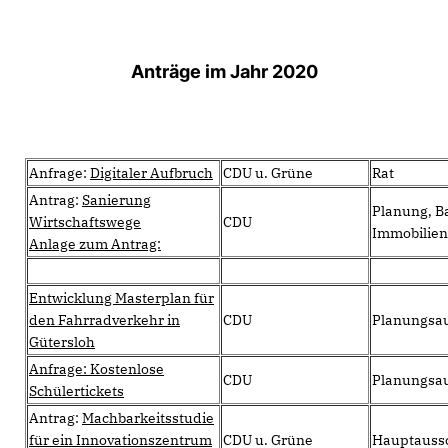
Anträge im Jahr 2020
Anfrage:
Digitaler Aufbruch
CDU u. Grüne
Rat
Antrag:
Sanierung
Planung, B
Wirtschaftswege
CDU
Immobilien
Anlage zum Antrag:
Entwicklung Masterplan für
den Fahrradverkehr in
CDU
Planungsa
Gütersloh
Anfrage: Kostenlose
CDU
Planungsa
Schülertickets
Antrag:
Machbarkeitsstudie
für ein Innovationszentrum
CDU u. Grüne
Hauptauss