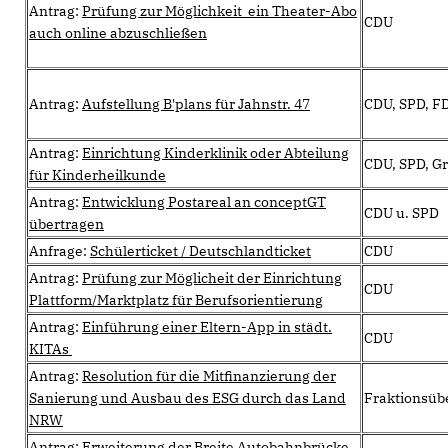
Antrag:
Prüfung zur Möglichkeit ein Theater-Abo
CDU
auch online abzuschließen
Antrag:
Aufstellung B'plans für Jahnstr. 47
CDU, SPD, F
Antrag:
Einrichtung Kinderklinik oder Abteilung
CDU, SPD, G
für Kinderheilkunde
Antrag:
Entwicklung Postareal an conceptGT
CDU u. SPD
übertragen
Anfrage:
Schülerticket / Deutschlandticket
CDU
Antrag:
Prüfung zur Möglicheit der Einrichtung
CDU
Plattform/Marktplatz für Berufsorientierung
Antrag:
Einführung einer Eltern-App in städt.
CDU
KITAs
Antrag:
Resolution für die Mitfinanzierung der
Sanierung und Ausbau des ESG durch das Land
Fraktionsüb
NRW
Antrag:
Erweiterung der Breite Autobahnbrücke