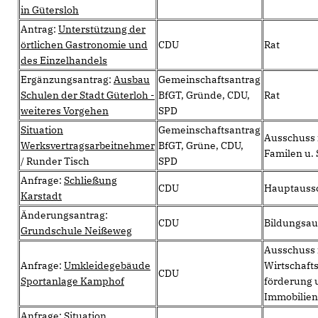
in Gütersloh
Antrag:
Unterstützung der
örtlichen Gastronomie und
CDU
Rat
des Einzelhandels
Ergänzungsantrag:
Ausbau
Gemeinschaftsantrag
Schulen der Stadt Güterloh -
BfGT, Gründe, CDU,
Rat
weiteres Vorgehen
SPD
Situation
Gemeinschaftsantrag
Ausschuss f
Werksvertragsarbeitnehmer
BfGT, Grüne, CDU,
Familen u.
/ Runder Tisch
SPD
Anfrage:
Schließung
CDU
Hauptauss
Karstadt
Änderungsantrag:
CDU
Bildungsau
Grundschule Neißeweg
Ausschuss 
Anfrage:
Umkleidegebäude
Wirtschaft
CDU
Sportanlage Kamphof
förderung 
Immobilien
Anfrage:
Situation