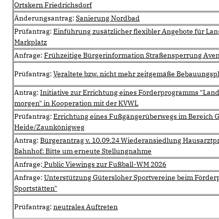
Ortskern Friedrichsdorf
Änderungsantrag:
Sanierung Nordbad
Prüfantrag:
Einführung zusätzlicher flexibler Angebote für La
Markplatz
Anfrage:
Frühzeitige Bürgerinformation Straßensperrung Av
Prüfantrag:
Veraltete bzw. nicht mehr zeitgemäße Bebauungsp
Antrag:
Initiative zur Errichtung eines Förderprogramms "Land i
morgen" in Kooperation mit der KVWL
Prüfantrag:
Errichtung eines Fußgängerüberwegs im Bereich 
Heide/Zaunkönigweg
Antrag:
Bürgerantrag v. 10.09.24 Wiederansiedlung Hausarztp
Bahnhof: Bitte um erneute Stellungnahme
Anfrage:
Public Viewings zur Fußball-WM 2026
Anfrage:
Unterstützung Gütersloher Sportvereine beim Förd
Sportstätten"
Prüfantrag:
neutrales Auftreten