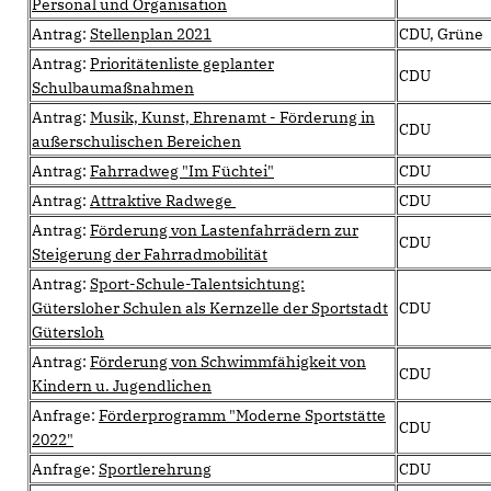
Personal und Organisation
Antrag:
Stellenplan 2021
CDU, Grüne
Antrag:
Prioritätenliste geplanter
CDU
Schulbaumaßnahmen
Antrag:
Musik, Kunst, Ehrenamt - Förderung in
CDU
außerschulischen Bereichen
Antrag:
Fahrradweg "Im Füchtei"
CDU
Antrag:
Attraktive Radwege
CDU
Antrag:
Förderung von Lastenfahrrädern zur
CDU
Steigerung der Fahrradmobilität
Antrag:
Sport-Schule-Talentsichtung:
Gütersloher Schulen als Kernzelle der Sportstadt
CDU
Gütersloh
Antrag:
Förderung von Schwimmfähigkeit von
CDU
Kindern u. Jugendlichen
Anfrage:
Förderprogramm "Moderne Sportstätte
CDU
2022"
Anfrage:
Sportlerehrung
CDU