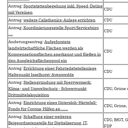
Antrag:
Sportstättenbegehung inkl. Speed-Dating
CDU
mit Vereinen
Antrag:
weitere Calisthenics-Anlage errichten
CDU
Antrag:
Koordinierungsstelle Sport/Servicebüro
CDU
....
Änderungsantrag:
Aufgeforstete
landwirtschaftliche Flächen werden als
CDU
Kompensationsflächen anerkannt und fließen in
den Ausgleichsflächenpool ein
Antrag:
Errichtung einer Fahrradabstellanlage
CDU
Haltepunkt Isselhorst-Avenwedde
Antrag:
Stellengründung mit Sperrvermerk:
Klima- und Umweltschutz - Schwerpunkt
CDU, Grüne 
Drittmittelakquisition
Antrag:
Einrichtung eines Gütersloh-Härtefall-
CDU, Grüne,
Fonds für Corona-Hilfen an ......
Antrag:
Schaffung einer weiteren
CDU, BfGT, G
Beigeordnetenstelle für Digitaliserung, IT,
FDP