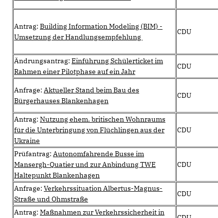
Antrag:
Building Information Modeling (BIM) -
CDU
Umsetzung der Handlungsempfehlung
Ändrungsantrag:
Einführung Schülerticket im
CDU
Rahmen einer Pilotphase auf ein Jahr
Anfrage:
Aktueller Stand beim Bau des
CDU
Bürgerhauses Blankenhagen
Antrag:
Nutzung ehem. britischen Wohnraums
für die Unterbringung von Flüchlingen aus der
CDU
Ukraine
Prüfantrag:
Autonomfahrende Busse im
Mansergh-Quatier und zur Anbindung TWE
CDU
Haltepunkt Blankenhagen
Anfrage:
Verkehrssituation Albertus-Magnus-
CDU
Straße und Ohmstraße
Antrag:
Maßnahmen zur Verkehrssicherheit in
CDU