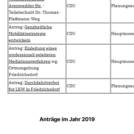
Avenwedder Str.
-
CDU
Planungsa
Teilabschnitt Dr.-Thomas-
Plaßmann-Weg
Antrag:
Ganzheitliche
Mobilitätsstrategie
CDU
Hauptauss
entwickeln
Antrag:
Einleitung eines
professionell geleiteten
Mediationsverfahren
wg.
CDU
Hauptauss
Ortsumgehung
Friedrichsdorf
Antrag:
Durchfahrtverbot
CDU
Planungsa
für LKW in Friedrichsdorf
Anträge im Jahr 2019