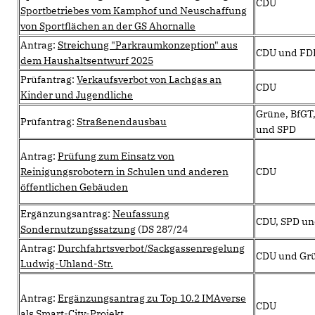
CDU
Sportbetriebes vom Kamphof und Neuschaffung
von Sportflächen an der GS Ahornalle
Antrag:
Streichung "Parkraumkonzeption" aus
CDU und FD
dem Haushaltsentwurf 2025
Prüfantrag:
Verkaufsverbot von Lachgas an
CDU
Kinder und Jugendliche
Grüne, BfGT
Prüfantrag:
Straßenendausbau
und SPD
Antrag:
Prüfung zum Einsatz von
Reinigungsrobotern in Schulen und anderen
CDU
öffentlichen Gebäuden
Ergänzungsantrag:
Neufassung
CDU, SPD un
Sondernutzungssatzung
(DS 287/24
Antrag:
Durchfahrtsverbot/Sackgassenregelung
CDU und Gr
Ludwig-Uhland-Str.
Antrag:
Ergänzungsantrag zu Top 10.2 IMAverse
CDU
als Smart-City-Projekt