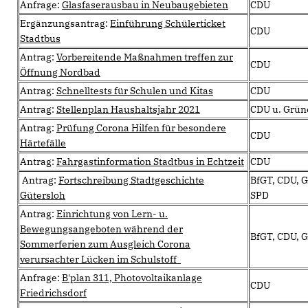
Anfrage:
Glasfaserausbau in Neubaugebieten
CDU
Ergänzungsantrag:
Einführung Schülerticket
CDU
Stadtbus
Antrag:
Vorbereitende Maßnahmen treffen zur
CDU
Öffnung Nordbad
Antrag:
Schnelltests für Schulen und Kitas
CDU
Antrag:
Stellenplan Haushaltsjahr 2021
CDU u. Grün
Antrag:
Prüfung Corona Hilfen für besondere
CDU
Härtefälle
Antrag:
Fahrgastinformation Stadtbus in Echtzeit
CDU
Antrag:
Fortschreibung Stadtgeschichte
BfGT, CDU, 
Gütersloh
SPD
Antrag:
Einrichtung von Lern- u.
Bewegungsangeboten während der
BfGT, CDU, 
Sommerferien zum Ausgleich Corona
verursachter Lücken im Schulstoff
Anfrage:
B'plan 311, Photovoltaikanlage
CDU
Friedrichsdorf