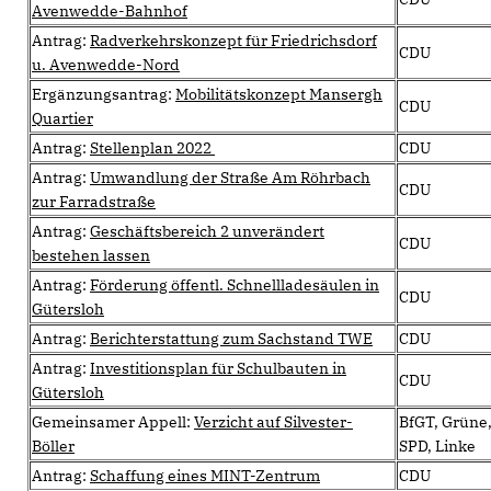
Avenwedde-Bahnhof
Antrag:
Radverkehrskonzept für Friedrichsdorf
CDU
u. Avenwedde-Nord
Ergänzungsantrag:
Mobilitätskonzept Mansergh
CDU
Quartier
Antrag:
Stellenplan 2022
CDU
Antrag:
Umwandlung der Straße Am Röhrbach
CDU
zur Farradstraße
Antrag:
Geschäftsbereich 2 unverändert
CDU
bestehen lassen
Antrag:
Förderung öffentl. Schnellladesäulen in
CDU
Gütersloh
Antrag:
Berichterstattung zum Sachstand TWE
CDU
Antrag:
Investitionsplan für Schulbauten in
CDU
Gütersloh
Gemeinsamer Appell:
Verzicht auf Silvester-
BfGT, Grüne
Böller
SPD, Linke
Antrag:
Schaffung eines MINT-Zentrum
CDU