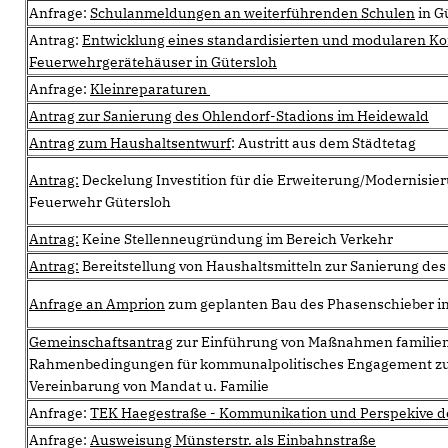
Anfrage:
Schulanmeldungen an weiterführenden Schulen
in G
Antrag:
Entwicklung eines standardisierten und modularen Ko
Feuerwehrgerätehäuser in Gütersloh
Anfrage:
Kleinreparaturen
Antrag zur Sanierung des Ohlendorf-Stadions im Heidewald
Antrag zum Haushaltsentwurf
: Austritt aus dem Städtetag
Antrag:
Deckelung Investition für die Erweiterung/Modernisieru
Feuerwehr Gütersloh
Antrag:
Keine Stellenneugründung im Bereich Verkehr
Antrag:
Bereitstellung von Haushaltsmitteln zur Sanierung de
Anfrage an Amprion
zum geplanten Bau des Phasenschieber i
Gemeinschaftsantrag
zur Einführung von Maßnahmen familien
Rahmenbedingungen für kommunalpolitisches Engagement zu
Vereinbarung von Mandat u. Familie
Anfrage:
TEK Haegestraße - Kommunikation und Perspekive d
Anfrage:
Ausweisung Münsterstr. als Einbahnstraße