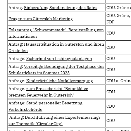
Antrag:
Einberufung Sondersitzung des Rates
CDU, Grüne 
CDU, Grüne,
Fragen zum Gütersloh Marketing
FDP
Folgeantrag "Schwammstadt": Bereitstellung von
CDU
Informationen
Antrag:
Hausarztsituation in Gütersloh und ihren
CDU
Ortsteilen
Anfrage:
Sicherheit von Lichtsignalanlagen
CDU
Antrag:
Vorzeitige Beendigung der Testphase des
CDU
Schülertickets im Sommer 2023
Anfrage:
Kinderärtzliche Notfallversorgung
CDU u. Grün
Anfrage:
zum Pressebericht "Betonklötze
CDU
bremsen Feuerwehr in Gütersloh"
Anfrage:
Stand personeller Besetzung
CDU
Verkehrsbehörde
Antrag:
Durchführung eines Expertenhearings
CDU
zur Thematik "Circular City"