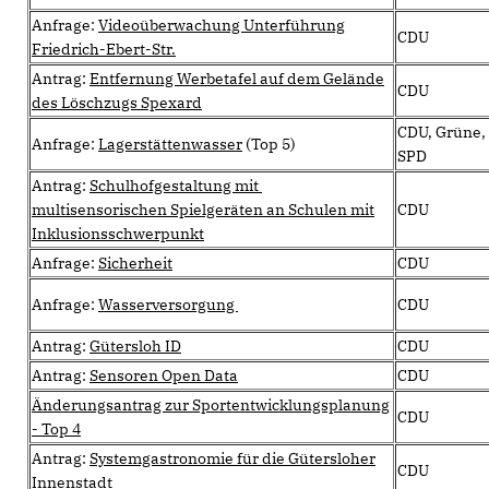
Anfrage:
Videoüberwachung Unterführung
CDU
Friedrich-Ebert-Str.
Antrag:
Entfernung Werbetafel auf dem Gelände
CDU
des Löschzugs Spexard
CDU, Grüne,
Anfrage:
Lagerstättenwasser
(Top 5)
SPD
Antrag:
Schulhofgestaltung mit
multisensorischen Spielgeräten an Schulen mit
CDU
Inklusionsschwerpunkt
Anfrage:
Sicherheit
CDU
Anfrage:
Wasserversorgung
CDU
Antrag:
Gütersloh ID
CDU
Antrag:
Sensoren Open Data
CDU
Änderungsantrag zur Sportentwicklungsplanung
CDU
- Top 4
Antrag:
Systemgastronomie für die Gütersloher
CDU
Innenstadt