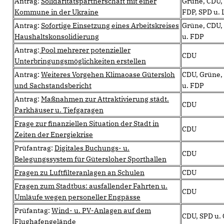
Antrag:
Solidaritätspartnerschaft mit einer
Grüne, CDU,
Kommune in der Ukraine
FDP, SPD u. 
Antrag:
Sofortige Einsetzung eines Arbeitskreises
Grüne, CDU,
Haushaltskonsolidierung
u. FDP
Antrag:
Pool mehrerer potenzieller
CDU
Unterbringungsmöglichkeiten erstellen
Antrag:
Weiteres Vorgehen Klimaoase Gütersloh
CDU, Grüne,
und Sachstandsbericht
u. FDP
Antrag:
Maßnahmen zur Attraktivierung städt.
CDU
Parkhäuser u. Tiefgaragen
Frage zur finanziellen Situation der Stadt in
CDU
Zeiten der Energiekrise
Prüfantrag:
Digitales Buchungs- u.
CDU
Belegungssystem für Gütersloher Sporthallen
Fragen zu Luftfilteranlagen an Schulen
CDU
Fragen zum Stadtbus: ausfallender Fahrten u.
CDU
Umläufe wegen personeller Engpässe
Prüfantag:
Wind- u. PV-Anlagen auf dem
CDU, SPD u.
Flughafengelände