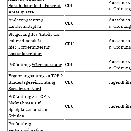
Ausschuss 
Bahnhofsumfeld - Fahrrad
CDU
u. Ordnung
Abstellplätze
Änderungsantrag:
Ausschuss 
CDU
Landschaftsplan
u. Ordnung
Steigerung des Anteils der
Fahrradmobilität
Ausschuss 
CDU
hier:
Fördermittel für
u. Ordnung
Lastenfahrräder
Ausschuss 
Prüfantrag:
Wärmeplanung
CDU
u. Ordnung
Ergänzungsantrag zu TOP 9:
Kindertageseinrichtung
CDU
Jugendhilf
Sozialraum Nord
Prüfauftrag zu TOP 7:
Maßnahmen auf
CDU
Jugendhilf
Spielplätzen und an
Schulen
Prüfauftrag:
Verkehrssituation