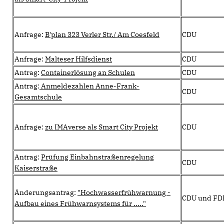
Anfrage:
B'plan 323 Verler Str./ Am Coesfeld
CDU
Anfrage:
Malteser Hilfsdienst
CDU
Antrag:
Containerlösung an Schulen
CDU
Antrag:
Anmeldezahlen Anne-Frank-
CDU
Gesamtschule
Anfrage:
zu IMAverse als Smart City Projekt
CDU
Antrag:
Prüfung Einbahnstraßenregelung
CDU
Kaiserstraße
Änderungsantrag:
"Hochwasserfrühwarnung -
CDU und FD
Aufbau eines Frühwarnsystems für ....."