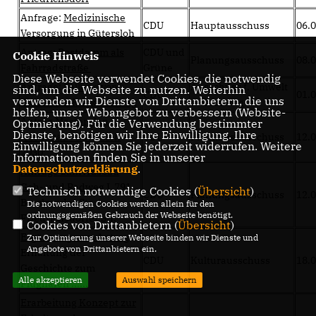
Anfrage:
Medizinische
CDU
Hauptausschuss
06.
Versorgung
in Gütersloh
Antrag:
Postdamm als
CDU und
Cookie Hinweis
Planungsausschuss
08.
Fahrradstraße
Grüne
Diese Webseite verwendet Cookies, die notwendig
Anfrage:
Fällung von
Ausschuss f. Umwelt
sind, um die Webseite zu nutzen. Weiterhin
CDU
01.
verwenden wir Dienste von Drittanbietern, die uns
Eichen am Kuckucksweg
u. Ordnung
helfen, unser Webangebot zu verbessern (Website-
Antrag
Masterplan
Optmierung). Für die Verwendung bestimmter
Dienste, benötigen wir Ihre Einwilligung. Ihre
"Mobilität - Gütersloh
CDU
Planungsausschuss
12.
Einwilligung können Sie jederzeit widerrufen. Weitere
2030"
Informationen finden Sie in unserer
Datenschutzerklärung
.
Anfrage zum Ausbau
Geh- und Radweg L 791
,
Technisch notwendige Cookies (
Übersicht
)
CDU
Planungsausschuss
12.
Brackweder Str. /
Die notwendigen Cookies werden allein für den
ordnungsgemäßen Gebrauch der Webseite benötigt.
Friedrichsdorfer Str.
Cookies von Drittanbietern (
Übersicht
)
Ergänzung zum Antrag
Zur Optimierung unserer Webseite binden wir Dienste und
Angebote von Drittanbietern ein.
Erhaltung der
CDU
Kulturausschuss
18.
Geschichte zum
Alle akzeptieren
Auswahl speichern
Flughafen ......
Erarbeitung Konzept zur