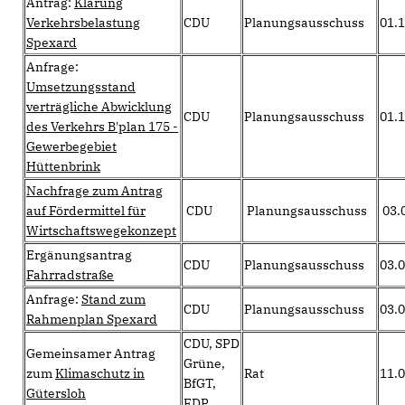
Antrag:
Klärung
Verkehrsbelastung
CDU
Planungsausschuss
01.
Spexard
Anfrage:
Umsetzungsstand
verträgliche Abwicklung
CDU
Planungsausschuss
01.
des Verkehrs B'plan 175 -
Gewerbegebiet
Hüttenbrink
Nachfrage zum Antrag
auf Fördermittel für
CDU
Planungsausschuss
03.
Wirtschaftswegekonzept
Ergänungsantrag
CDU
Planungsausschuss
03.
Fahrradstraße
Anfrage:
Stand zum
CDU
Planungsausschuss
03.
Rahmenplan Spexard
CDU, SPD
Gemeinsamer Antrag
Grüne,
zum
Klimaschutz
in
Rat
11.
BfGT,
Gütersloh
FDP