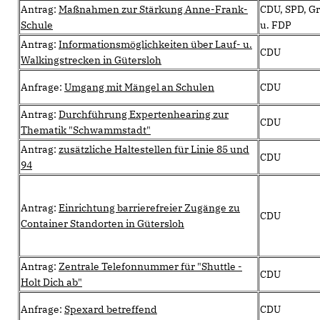
Antrag:
Maßnahmen zur Stärkung Anne-Frank-
CDU, SPD, G
Schule
u. FDP
Antrag:
Informationsmöglichkeiten über Lauf- u.
CDU
Walkingstrecken in Gütersloh
Anfrage:
Umgang mit Mängel an Schulen
CDU
Antrag:
Durchführung Expertenhearing zur
CDU
Thematik "Schwammstadt"
Antrag:
zusätzliche Haltestellen für Linie 85 und
CDU
94
Antrag:
Einrichtung barrierefreier Zugänge zu
CDU
Container Standorten in Gütersloh
Antrag:
Zentrale Telefonnummer für "Shuttle -
CDU
Holt Dich ab"
Anfrage:
Spexard betreffend
CDU