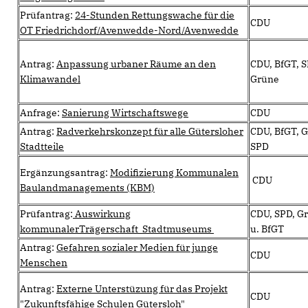
Prüfantrag:
24-Stunden Rettungswache für die
CDU
OT Friedrichdorf/Avenwedde-Nord/Avenwedde
Antrag:
Anpassung urbaner Räume an den
CDU, BfGT, S
Klimawandel
Grüne
Anfrage:
Sanierung Wirtschaftswege
CDU
Antrag:
Radverkehrskonzept für alle Gütersloher
CDU, BfGT, G
Stadtteile
SPD
Ergänzungsantrag:
Modifizierung Kommunalen
CDU
Baulandmanagements (KBM)
Prüfantrag:
Auswirkung
CDU, SPD, G
kommunalerTrägerschaft Stadtmuseums
u. BfGT
Antrag:
Gefahren sozialer Medien für junge
CDU
Menschen
Antrag:
Externe Unterstüzung für das Projekt
CDU
"Zukunftsfähige Schulen Gütersloh"