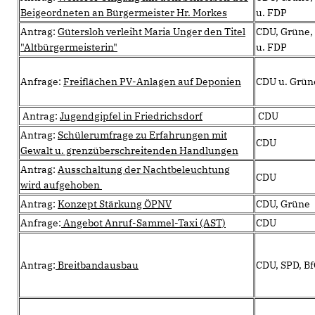
Beigeordneten an Bürgermeister Hr. Morkes
u. FDP
Antrag:
Gütersloh verleiht Maria Unger den Titel
CDU, Grüne,
"Altbürgermeisterin"
u. FDP
Anfrage:
Freiflächen PV-Anlagen auf Deponien
CDU u. Grün
Antrag:
Jugendgipfel in Friedrichsdorf
CDU
Antrag:
Schülerumfrage zu Erfahrungen mit
CDU
Gewalt u. grenzüberschreitenden Handlungen
Antrag:
Ausschaltung der Nachtbeleuchtung
CDU
wird aufgehoben
Antrag:
Konzept Stärkung ÖPNV
CDU, Grüne
Anfrage:
Angebot Anruf-Sammel-Taxi (AST)
CDU
Antrag:
Breitbandausbau
CDU, SPD, B