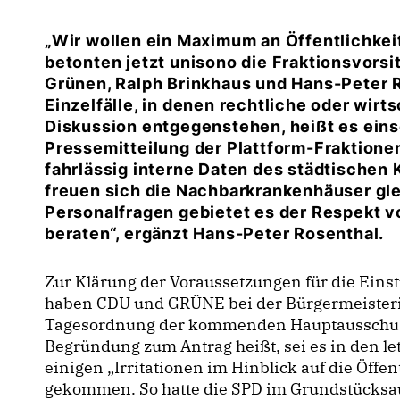
Wir wollen ein Maximum an Öffentlichkeit
betonten jetzt unisono die Fraktionsvor
Grünen, Ralph Brinkhaus und Hans-Peter 
Einzelfälle, in denen rechtliche oder wirt
Diskussion entgegenstehen, heißt es ein
Pressemitteilung der Plattform-Fraktione
fahrlässig interne Daten des städtischen K
freuen sich die Nachbarkrankenhäuser glei
Personalfragen gebietet es der Respekt v
beraten“, ergänzt Hans-Peter Rosenthal.
Zur Klärung der Voraussetzungen für die Einstu
haben CDU und GRÜNE bei der Bürgermeisterin
Tagesordnung der kommenden Hauptausschusss
Begründung zum Antrag heißt, sei es in den l
einigen „Irritationen im Hinblick auf die Öff
gekommen. So hatte die SPD im Grundstücksau