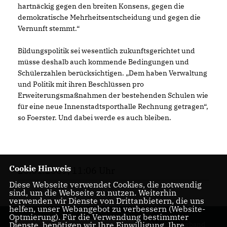
hartnäckig gegen den breiten Konsens, gegen die
demokratische Mehrheitsentscheidung und gegen die
Vernunft stemmt.“
Bildungspolitik sei wesentlich zukunftsgerichtet und
müsse deshalb auch kommende Bedingungen und
Schülerzahlen berücksichtigen. „Dem haben Verwaltung
und Politik mit ihren Beschlüssen pro
Erweiterungsmaßnahmen der bestehenden Schulen wie
für eine neue Innenstadtsporthalle Rechnung getragen“,
so Foerster. Und dabei werde es auch bleiben.
Cookie Hinweis
20.01.2009, 11:06 Uhr
Diese Webseite verwendet Cookies, die notwendig
sind, um die Webseite zu nutzen. Weiterhin
verwenden wir Dienste von Drittanbietern, die uns
helfen, unser Webangebot zu verbessern (Website-
Optmierung). Für die Verwendung bestimmter
Dienste, benötigen wir Ihre Einwilligung. Ihre
CDU-Stadtverband