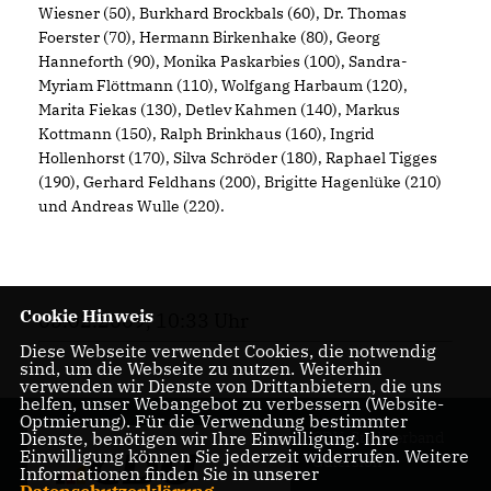
Wiesner (50), Burkhard Brockbals (60), Dr. Thomas
Foerster (70), Hermann Birkenhake (80), Georg
Hanneforth (90), Monika Paskarbies (100), Sandra-
Myriam Flöttmann (110), Wolfgang Harbaum (120),
Marita Fiekas (130), Detlev Kahmen (140), Markus
Kottmann (150), Ralph Brinkhaus (160), Ingrid
Hollenhorst (170), Silva Schröder (180), Raphael Tigges
(190), Gerhard Feldhans (200), Brigitte Hagenlüke (210)
und Andreas Wulle (220).
Cookie Hinweis
05.02.2009, 10:33 Uhr
Diese Webseite verwendet Cookies, die notwendig
sind, um die Webseite zu nutzen. Weiterhin
verwenden wir Dienste von Drittanbietern, die uns
helfen, unser Webangebot zu verbessern (Website-
Optmierung). Für die Verwendung bestimmter
CDU-Stadtverband
Dienste, benötigen wir Ihre Einwilligung. Ihre
Einwilligung können Sie jederzeit widerrufen. Weitere
Gütersloh
Informationen finden Sie in unserer