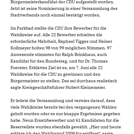
Bürgermeisterkandidat der CDU aufgestellt worden.
Jetzt ist seine Nominierung in einer Versammlung des
Stadtverbands noch einmal bestätigt worden.
Im Parkbad stellte die CDU ihre Bewerber für die
Wahlkreise auf. Alle 22 Bewerber erhielten die
erforderliche Mehrheit, Raphael Tigges und Heiner
Kollmeyer holten 98 von 99 möglichen Stimmen. 97
Anwesende stimmten für Ralph Brinkhaus, auch
Kandidat für den Bundestag, und für Dr. Thomas
Foerster. Erklärtes Ziel ist es, am 7. Juni alle 22
Wahlkreise für die CDU zu gewinnen und den
Bürgermeister zu stellen. Das sei durchaus realistisch
sagte Kreisgeschäftsführer Hubert Kleinemeier.
Er leitete die Versammlung und verwies darauf, dass
viele Wahlkreise bereits bei den vergangenen Wahlen
geholt wurden oder es nur knappe Ergebnisse gegeben
habe. Neun Ersatzbewerber und 61 Kandidaten für die
Reserveliste wurden ebenfalls gewählt. „Hier und heute
erkläre ich den Wahlkampf 2009 für eröffnet“, sagte