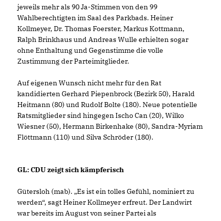
jeweils mehr als 90 Ja-Stimmen von den 99
Wahlberechtigten im Saal des Parkbads. Heiner
Kollmeyer, Dr. Thomas Foerster, Markus Kottmann,
Ralph Brinkhaus und Andreas Wulle erhielten sogar
ohne Enthaltung und Gegenstimme die volle
Zustimmung der Parteimitglieder.
Auf eigenen Wunsch nicht mehr für den Rat
kandidierten Gerhard Piepenbrock (Bezirk 50), Harald
Heitmann (80) und Rudolf Bolte (180). Neue potentielle
Ratsmitglieder sind hingegen Ischo Can (20), Wilko
Wiesner (50), Hermann Birkenhake (80), Sandra-Myriam
Flöttmann (110) und Silva Schröder (180).
GL: CDU zeigt sich kämpferisch
Gütersloh (mab). „Es ist ein tolles Gefühl, nominiert zu
werden“, sagt Heiner Kollmeyer erfreut. Der Landwirt
war bereits im August von seiner Partei als