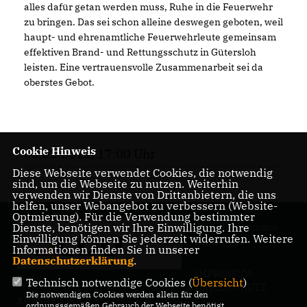
alles dafür getan werden muss, Ruhe in die Feuerwehr
zu bringen. Das sei schon alleine deswegen geboten, weil
haupt- und ehrenamtliche Feuerwehrleute gemeinsam
effektiven Brand- und Rettungsschutz in Gütersloh
leisten. Eine vertrauensvolle Zusammenarbeit sei da
oberstes Gebot.
Cookie Hinweis
03.02.2011, 17:00 Uhr
Diese Webseite verwendet Cookies, die notwendig
sind, um die Webseite zu nutzen. Weiterhin
verwenden wir Dienste von Drittanbietern, die uns
helfen, unser Webangebot zu verbessern (Website-
Optmierung). Für die Verwendung bestimmter
Dienste, benötigen wir Ihre Einwilligung. Ihre
CDU-Stadtverband
Einwilligung können Sie jederzeit widerrufen. Weitere
Gütersloh
Informationen finden Sie in unserer
Datenschutzerklärung
.
IMPRESSUM
Technisch notwendige Cookies (
Übersicht
)
DATENSCHUTZ
Die notwendigen Cookies werden allein für den
KONTAKT
ordnungsgemäßen Gebrauch der Webseite benötigt.