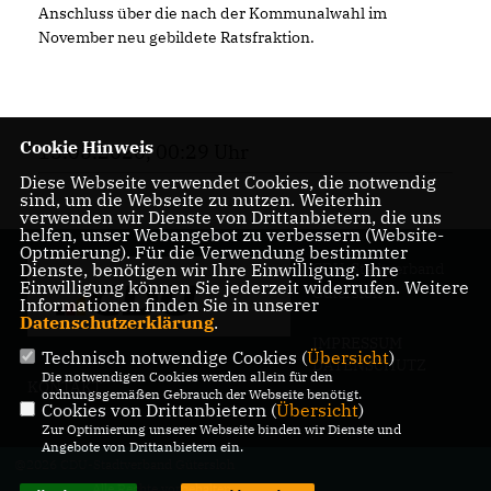
Anschluss über die nach der Kommunalwahl im
November neu gebildete Ratsfraktion.
Cookie Hinweis
13.05.2026, 00:29 Uhr
Diese Webseite verwendet Cookies, die notwendig
sind, um die Webseite zu nutzen. Weiterhin
verwenden wir Dienste von Drittanbietern, die uns
helfen, unser Webangebot zu verbessern (Website-
Optmierung). Für die Verwendung bestimmter
Dienste, benötigen wir Ihre Einwilligung. Ihre
CDU-Stadtverband
Einwilligung können Sie jederzeit widerrufen. Weitere
Gütersloh
Informationen finden Sie in unserer
Datenschutzerklärung
.
IMPRESSUM
Technisch notwendige Cookies (
Übersicht
)
DATENSCHUTZ
Die notwendigen Cookies werden allein für den
KONTAKT
ordnungsgemäßen Gebrauch der Webseite benötigt.
Cookies von Drittanbietern (
Übersicht
)
Zur Optimierung unserer Webseite binden wir Dienste und
Angebote von Drittanbietern ein.
@2026 CDU-Stadtverband Gütersloh
Alle Rechte vorbehalten.