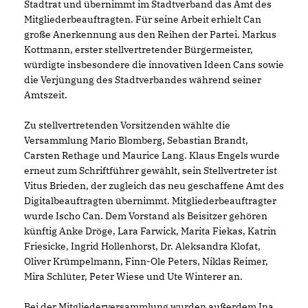
Stadtrat und übernimmt im Stadtverband das Amt des
Mitgliederbeauftragten. Für seine Arbeit erhielt Can
große Anerkennung aus den Reihen der Partei. Markus
Kottmann, erster stellvertretender Bürgermeister,
würdigte insbesondere die innovativen Ideen Cans sowie
die Verjüngung des Stadtverbandes während seiner
Amtszeit.
Zu stellvertretenden Vorsitzenden wählte die
Versammlung Mario Blomberg, Sebastian Brandt,
Carsten Rethage und Maurice Lang. Klaus Engels wurde
erneut zum Schriftführer gewählt, sein Stellvertreter ist
Vitus Brieden, der zugleich das neu geschaffene Amt des
Digitalbeauftragten übernimmt. Mitgliederbeauftragter
wurde Ischo Can. Dem Vorstand als Beisitzer gehören
künftig Anke Dröge, Lara Farwick, Marita Fiekas, Katrin
Friesicke, Ingrid Hollenhorst, Dr. Aleksandra Klofat,
Oliver Krümpelmann, Finn-Ole Peters, Niklas Reimer,
Mira Schlüter, Peter Wiese und Ute Winterer an.
Bei der Mitgliederversammlung wurden außerdem Ina