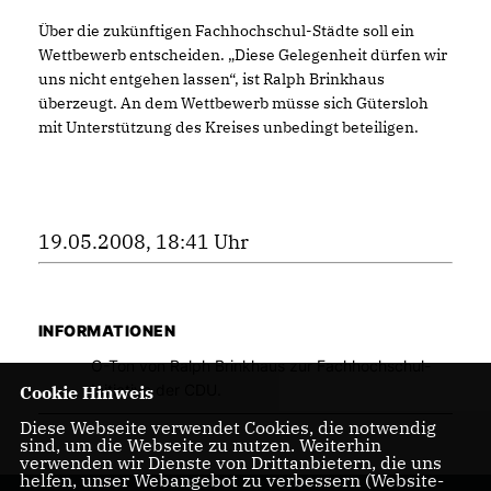
Über die zukünftigen Fachhochschul-Städte soll ein
Wettbewerb entscheiden. „Diese Gelegenheit dürfen wir
uns nicht entgehen lassen“, ist Ralph Brinkhaus
überzeugt. An dem Wettbewerb müsse sich Gütersloh
mit Unterstützung des Kreises unbedingt beteiligen.
19.05.2008, 18:41 Uhr
INFORMATIONEN
O-Ton von Ralph Brinkhaus zur Fachhochschul-
Initiative der CDU.
Cookie Hinweis
Diese Webseite verwendet Cookies, die notwendig
sind, um die Webseite zu nutzen. Weiterhin
verwenden wir Dienste von Drittanbietern, die uns
helfen, unser Webangebot zu verbessern (Website-