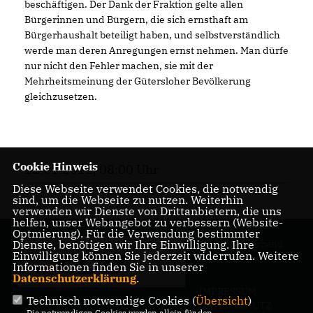
beschäftigen. Der Dank der Fraktion gelte allen
Bürgerinnen und Bürgern, die sich ernsthaft am
Bürgerhaushalt beteiligt haben, und selbstverständlich
werde man deren Anregungen ernst nehmen. Man dürfe
nur nicht den Fehler machen, sie mit der
Mehrheitsmeinung der Gütersloher Bevölkerung
gleichzusetzen.
Cookie Hinweis
12.01.2011, 08:00 Uhr
Diese Webseite verwendet Cookies, die notwendig
sind, um die Webseite zu nutzen. Weiterhin
verwenden wir Dienste von Drittanbietern, die uns
helfen, unser Webangebot zu verbessern (Website-
Optmierung). Für die Verwendung bestimmter
Dienste, benötigen wir Ihre Einwilligung. Ihre
CDU-Stadtverband
Einwilligung können Sie jederzeit widerrufen. Weitere
Gütersloh
Informationen finden Sie in unserer
Datenschutzerklärung
.
IMPRESSUM
Technisch notwendige Cookies (
Übersicht
)
DATENSCHUTZ
Die notwendigen Cookies werden allein für den