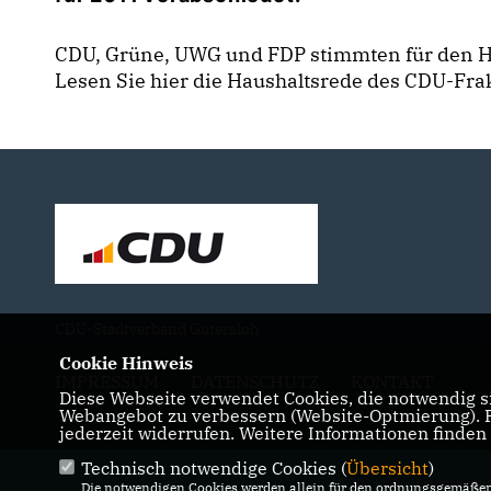
CDU, Grüne, UWG und FDP stimmten für den Ha
Lesen Sie hier die Haushaltsrede des CDU-Fra
CDU-Stadtverband Gütersloh
Cookie Hinweis
IMPRESSUM
DATENSCHUTZ
KONTAKT
Diese Webseite verwendet Cookies, die notwendig si
Webangebot zu verbessern (Website-Optmierung). Fü
jederzeit widerrufen. Weitere Informationen finden
Technisch notwendige Cookies (
Übersicht
)
@2026 CDU-Stadtverband
Die notwendigen Cookies werden allein für den ordnungsgemäßen 