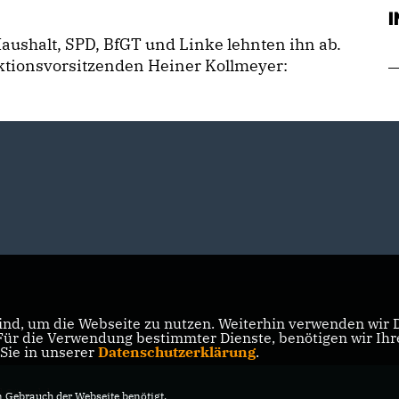
ushalt, SPD, BfGT und Linke lehnten ihn ab.
ktionsvorsitzenden Heiner Kollmeyer:
nd, um die Webseite zu nutzen. Weiterhin verwenden wir Di
r die Verwendung bestimmter Dienste, benötigen wir Ihre 
 Sie in unserer
Datenschutzerklärung
.
 Gütersloh
Gebrauch der Webseite benötigt.